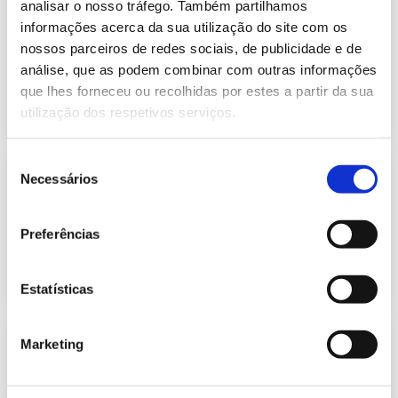
analisar o nosso tráfego. Também partilhamos
Dados Técnicos de 2023
informações acerca da sua utilização do site com os
Publicação com periodicidade anual com
3.47 Mb
nossos parceiros de redes sociais, de publicidade e de
informação de Eletricidade e Gás
análise, que as podem combinar com outras informações
que lhes forneceu ou recolhidas por estes a partir da sua
2024-08-16
Eletricidade e Gás Natural
utilização dos respetivos serviços.
Seleção
Dados Técnicos de 2024
Necessários
de
Publicação com periodicidade anual com
0.99 Mb
consentimento
informação de Eletricidade e Gás
Preferências
2025-04-14
Eletricidade e Gás Natural
Estatísticas
Dados Técnicos de 2025
Marketing
Publicação com periodicidade anual com
4.74 Mb
informação de Eletricidade e Gás