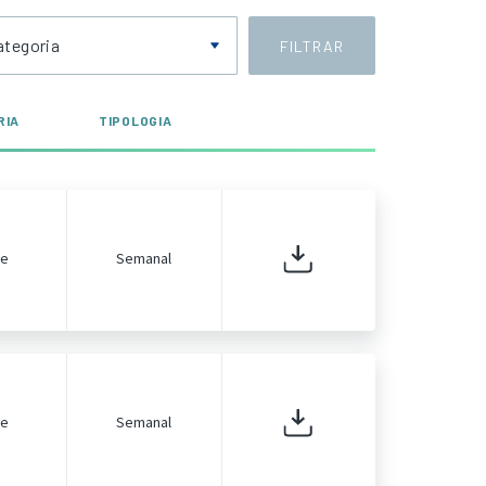
ategoria
FILTRAR
RIA
TIPOLOGIA
de
Semanal
de
Semanal