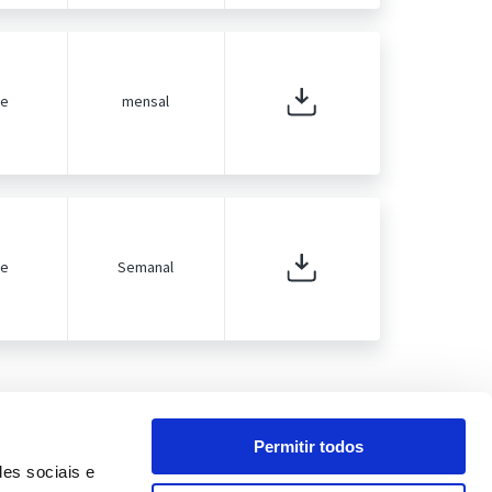
de
mensal
de
Semanal
Permitir todos
des sociais e