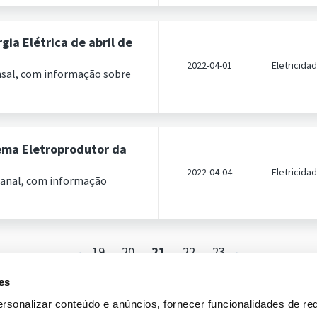
ia Elétrica de abril de
2022-04-01
Eletricida
nsal, com informação sobre
ema Eletroprodutor da
2022-04-04
Eletricida
manal, com informação
19
20
21
22
23
es
rsonalizar conteúdo e anúncios, fornecer funcionalidades de re