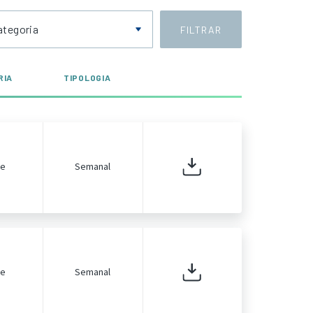
ategoria
FILTRAR
RIA
TIPOLOGIA
de
Semanal
de
Semanal