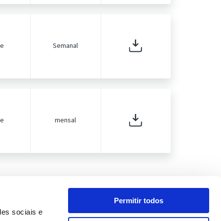
de
Semanal
de
mensal
Permitir todos
des sociais e