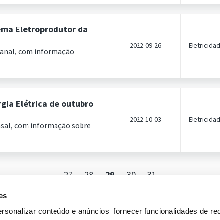
ema Eletroprodutor da
2022-09-26
Eletricida
manal, com informação
gia Elétrica de outubro
2022-10-03
Eletricida
nsal, com informação sobre
27
28
29
30
31
es
rsonalizar conteúdo e anúncios, fornecer funcionalidades de re