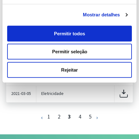
426.59 Kb
Publicação com periodicidade mensal, com
informação sobre Eletricidade
Mostrar detalhes
2021-03-01
Eletricidade
Permitir todos
Permitir seleção
Informação Semanal do Sistema
Eletroprodutor da semana 9 de 2021
441.71 Kb
Publicação com periodicidade semanal, com
Rejeitar
informação sobre Eletricidade
2021-03-05
Eletricidade
1
2
3
4
5