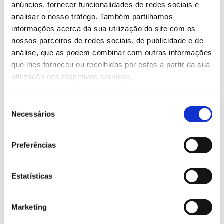
Informação Semanal do Sistema
anúncios, fornecer funcionalidades de redes sociais e
Eletroprodutor da semana 7 de 2021
analisar o nosso tráfego. Também partilhamos
441.37 Kb
Publicação com periodicidade semanal, com
informações acerca da sua utilização do site com os
informação sobre Eletricidade
nossos parceiros de redes sociais, de publicidade e de
análise, que as podem combinar com outras informações
que lhes forneceu ou recolhidas por estes a partir da sua
2021-02-19
Eletricidade
utilização dos respetivos serviços.
Seleção
Informação Semanal do Sistema
Necessários
Eletroprodutor da semana 8 de 2021
de
441.79 Kb
consentimento
Publicação com periodicidade semanal, com
informação sobre Eletricidade
Preferências
2021-02-26
Eletricidade
Estatísticas
Marketing
Previsão do Consumo de Energia
Elétrica de março de 2021