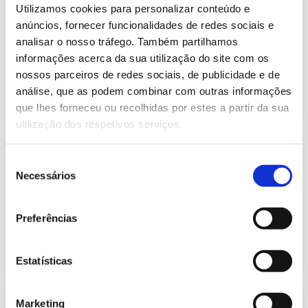
Previsão do Consumo de Energia
Utilizamos cookies para personalizar conteúdo e
Elétrica de maio de 2024
anúncios, fornecer funcionalidades de redes sociais e
409.47 Kb
Publicação com periodicidade mensal, com
analisar o nosso tráfego. Também partilhamos
informação sobre Eletricidade
informações acerca da sua utilização do site com os
nossos parceiros de redes sociais, de publicidade e de
análise, que as podem combinar com outras informações
2024-05-01
Eletricidade
que lhes forneceu ou recolhidas por estes a partir da sua
utilização dos respetivos serviços.
Informação Semanal do Sistema
Eletroprodutor da semana 17 de
Seleção
246.85 Kb
2024
Necessários
de
Publicação com periodicidade semanal, com
consentimento
informação sobre Eletricidade
Preferências
2024-04-30
Eletricidade
Estatísticas
Informação Semanal do Sistema
Marketing