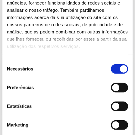
Informação Semanal do Sistema
anúncios, fornecer funcionalidades de redes sociais e
Eletroprodutor da semana 8 de 2024
analisar o nosso tráfego. Também partilhamos
243.52 Kb
Publicação com periodicidade semanal, com
informações acerca da sua utilização do site com os
informação sobre Eletricidade
nossos parceiros de redes sociais, de publicidade e de
análise, que as podem combinar com outras informações
que lhes forneceu ou recolhidas por estes a partir da sua
2024-02-26
Eletricidade
utilização dos respetivos serviços.
Seleção
Informação Semanal do Sistema
Necessários
Eletroprodutor da semana 7 de 2024
de
241.47 Kb
consentimento
Publicação com periodicidade semanal, com
informação sobre Eletricidade
Preferências
2024-02-19
Eletricidade
Estatísticas
Marketing
Informação Semanal do Sistema
Eletroprodutor da semana 6 de 2024