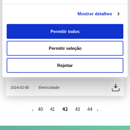
233.46 Kb
Publicação com periodicidade semanal, com
informação sobre Eletricidade
Mostrar detalhes
2024-02-12
Eletricidade
Permitir todos
Permitir seleção
Informação Semanal do Sistema
Eletroprodutor da semana 5 de 2024
234.65 Kb
Publicação com periodicidade semanal, com
Rejeitar
informação sobre Eletricidade
2024-02-05
Eletricidade
40
41
42
43
44