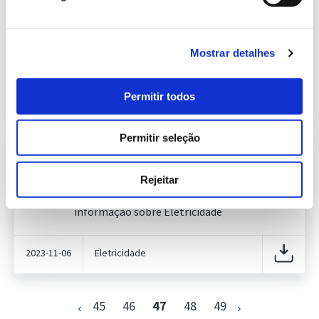
Previsão do Consumo de Energia
Elétrica de novembro de 2023
409.20 Kb
Publicação com periodicidade mensal, com
informação sobre Eletricidade
Mostrar detalhes
2023-11-02
Eletricidade
Permitir todos
Permitir seleção
Informação Semanal do Sistema
Eletroprodutor da semana 44 de
628.56 Kb
2023
Rejeitar
Publicação com periodicidade semanal, com
informação sobre Eletricidade
2023-11-06
Eletricidade
45
46
47
48
49