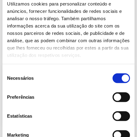
Informação Semanal do Sistema
Utilizamos cookies para personalizar conteúdo e
Eletroprodutor da semana 42 de
anúncios, fornecer funcionalidades de redes sociais e
630.97 Kb
2023
analisar o nosso tráfego. Também partilhamos
Publicação com periodicidade semanal, com
informações acerca da sua utilização do site com os
informação sobre Eletricidade
nossos parceiros de redes sociais, de publicidade e de
análise, que as podem combinar com outras informações
2023-10-23
Eletricidade
que lhes forneceu ou recolhidas por estes a partir da sua
utilização dos respetivos serviços.
Informação Semanal do Sistema
Seleção
Eletroprodutor da semana 43 de
Necessários
de
630.80 Kb
2023
consentimento
Publicação com periodicidade semanal, com
informação sobre Eletricidade
Preferências
2023-10-30
Eletricidade
Estatísticas
Marketing