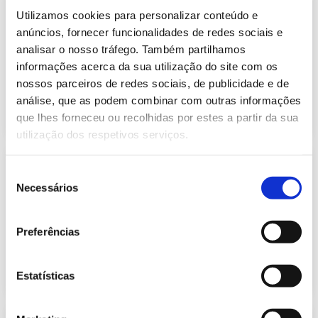
Informação Semanal do Sistema
Utilizamos cookies para personalizar conteúdo e
Eletroprodutor da semana 30 de
628.67 Kb
2023
anúncios, fornecer funcionalidades de redes sociais e
analisar o nosso tráfego. Também partilhamos
Publicação com periodicidade semanal, com
informação sobre Eletricidade
informações acerca da sua utilização do site com os
nossos parceiros de redes sociais, de publicidade e de
análise, que as podem combinar com outras informações
2023-07-31
Eletricidade
que lhes forneceu ou recolhidas por estes a partir da sua
utilização dos respetivos serviços.
Informação Semanal do Sistema
Seleção
Eletroprodutor da semana 29 de
Necessários
628.16 Kb
2023
de
consentimento
Publicação com periodicidade semanal, com
informação sobre Eletricidade
Preferências
2023-07-24
Eletricidade
Estatísticas