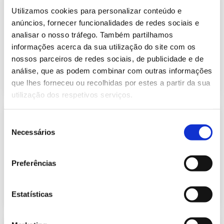
Informação Semanal do Sistema
Utilizamos cookies para personalizar conteúdo e
Eletroprodutor da semana 13 de
244.25 Kb
2024
anúncios, fornecer funcionalidades de redes sociais e
analisar o nosso tráfego. Também partilhamos
Publicação com periodicidade semanal, com
informação sobre Eletricidade
informações acerca da sua utilização do site com os
nossos parceiros de redes sociais, de publicidade e de
análise, que as podem combinar com outras informações
2024-04-02
Eletricidade
que lhes forneceu ou recolhidas por estes a partir da sua
utilização dos respetivos serviços.
Informação Semanal do Sistema
Seleção
Eletroprodutor da semana 14 de
Necessários
245.98 Kb
2024
de
consentimento
Publicação com periodicidade semanal, com
informação sobre Eletricidade
Preferências
2024-04-09
Eletricidade
Estatísticas