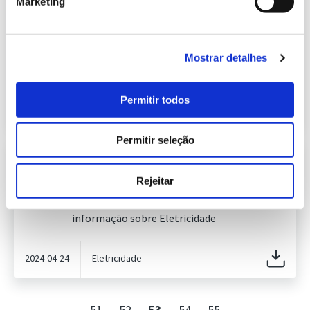
Marketing
Informação Semanal do Sistema
Eletroprodutor da semana 15 de
248.39 Kb
2024
Publicação com periodicidade semanal, com
Mostrar detalhes
informação sobre Eletricidade
Permitir todos
2024-04-16
Eletricidade
Permitir seleção
Informação Semanal do Sistema
Eletroprodutor da semana 16 de
Rejeitar
247.08 Kb
2024
Publicação com periodicidade semanal, com
informação sobre Eletricidade
2024-04-24
Eletricidade
51
52
53
54
55