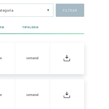
ategoria
FILTRAR
RIA
TIPOLOGIA
de
semanal
de
semanal