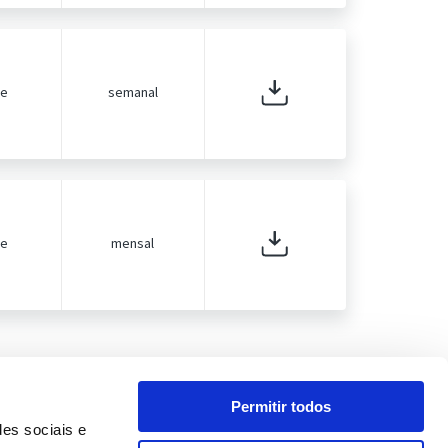
de
semanal
de
mensal
Permitir todos
des sociais e