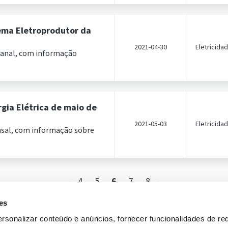
ema Eletroprodutor da
2021-04-30
Eletricida
manal, com informação
gia Elétrica de maio de
2021-05-03
Eletricida
nsal, com informação sobre
4
5
6
7
8
es
rsonalizar conteúdo e anúncios, fornecer funcionalidades de re