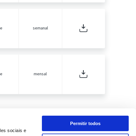
de
semanal
de
mensal
Permitir todos
des sociais e