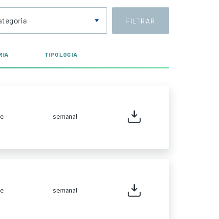
ategoria
FILTRAR
RIA
TIPOLOGIA
de
semanal
de
semanal