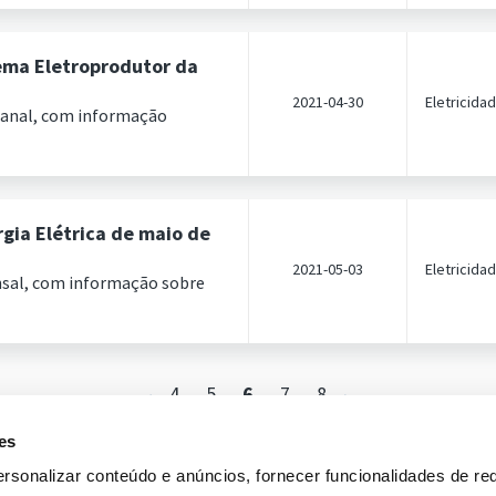
ema Eletroprodutor da
2021-04-30
Eletricida
manal, com informação
gia Elétrica de maio de
2021-05-03
Eletricida
nsal, com informação sobre
4
5
6
7
8
es
rsonalizar conteúdo e anúncios, fornecer funcionalidades de re