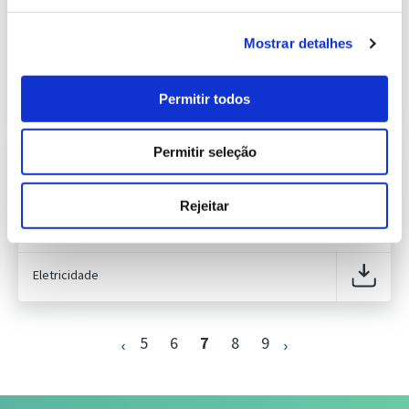
409.48 Kb
Publicação com periodicidade mensal, com
informação sobre Eletricidade
Mostrar detalhes
2022-07-01
Eletricidade
Permitir todos
Permitir seleção
Previsão do Consumo de Energia Elétrica
de agosto de 2022
Publicação com periodicidade mensal, com
Rejeitar
informação sobre Eletricidade
Eletricidade
5
6
7
8
9