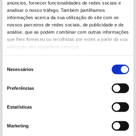
Previsão do Consumo de Energia
anúncios, fornecer funcionalidades de redes sociais e
Elétrica de maio de 2022
analisar o nosso tráfego. Também partilhamos
174.32 Kb
Publicação com periodicidade mensal, com
informações acerca da sua utilização do site com os
informação sobre Eletricidade
nossos parceiros de redes sociais, de publicidade e de
análise, que as podem combinar com outras informações
que lhes forneceu ou recolhidas por estes a partir da sua
2022-05-02
Eletricidade
utilização dos respetivos serviços.
Seleção
Previsão do Consumo de Energia
Necessários
Elétrica de junho de 2022
de
410.48 Kb
consentimento
Publicação com periodicidade mensal, com
informação sobre Eletricidade
Preferências
2022-06-01
Eletricidade
Estatísticas
Marketing
Previsão do Consumo de Energia
Elétrica de julho de 2022