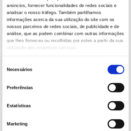
Dados Técnicos de 2020
anúncios, fornecer funcionalidades de redes sociais e
Publicação com periodicidade anual com
1.10 Mb
analisar o nosso tráfego. Também partilhamos
informação de Eletricidade e Gás
informações acerca da sua utilização do site com os
nossos parceiros de redes sociais, de publicidade e de
análise, que as podem combinar com outras informações
2021-03-31
Eletricidade e Gás Natural
que lhes forneceu ou recolhidas por estes a partir da sua
utilização dos respetivos serviços.
Previsão do Consumo de Energia
Elétrica de Abril de 2021
Seleção
427.93 Kb
Necessários
Publicação com periodicidade mensal, com
de
informação sobre Eletricidade
consentimento
Preferências
2021-04-01
Eletricidade
Estatísticas
Informação Semanal do Sistema
Eletroprodutor da semana 13 de
Marketing
444.55 Kb
2021