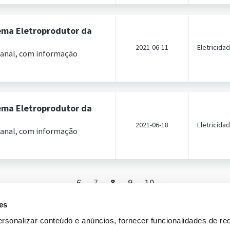
ema Eletroprodutor da
2021-06-11
Eletricida
manal, com informação
ema Eletroprodutor da
2021-06-18
Eletricida
manal, com informação
6
7
8
9
10
es
rsonalizar conteúdo e anúncios, fornecer funcionalidades de re