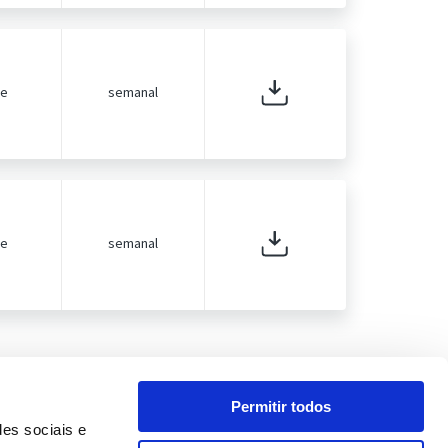
de
semanal
de
semanal
Permitir todos
des sociais e