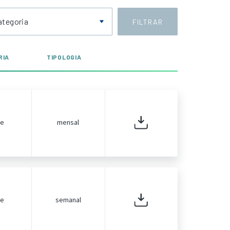
ategoria
FILTRAR
RIA
TIPOLOGIA
de
mensal
de
semanal