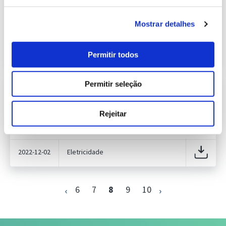
415.95 Kb
Publicação com periodicidade mensal, com
informação sobre Eletricidade
Mostrar detalhes
2022-11-02
Eletricidade
Permitir todos
Permitir seleção
Previsão do Consumo de Energia
Elétrica de dezembro de 2022
409.32 Kb
Publicação com periodicidade mensal, com
Rejeitar
informação sobre Eletricidade
2022-12-02
Eletricidade
6
7
8
9
10