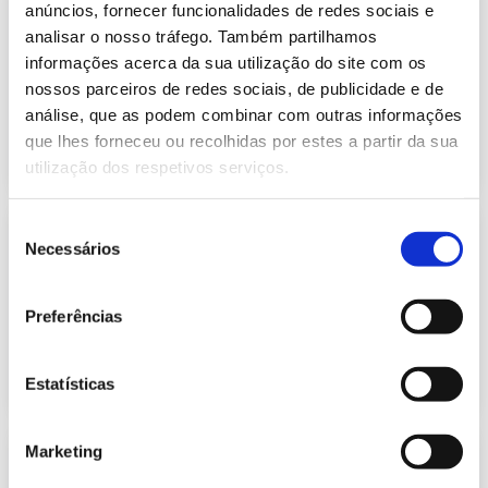
Previsão do Consumo de Energia
anúncios, fornecer funcionalidades de redes sociais e
Elétrica de setembro de 2022
analisar o nosso tráfego. Também partilhamos
416.91 Kb
Publicação com periodicidade mensal, com
informações acerca da sua utilização do site com os
informação sobre Eletricidade
nossos parceiros de redes sociais, de publicidade e de
análise, que as podem combinar com outras informações
que lhes forneceu ou recolhidas por estes a partir da sua
2022-09-01
Eletricidade
utilização dos respetivos serviços.
Seleção
Previsão do Consumo de Energia
Necessários
Elétrica de outubro de 2022
de
410.12 Kb
consentimento
Publicação com periodicidade mensal, com
informação sobre Eletricidade
Preferências
2022-10-03
Eletricidade
Estatísticas
Marketing
Previsão do Consumo de Energia
Elétrica de novembro de 2022