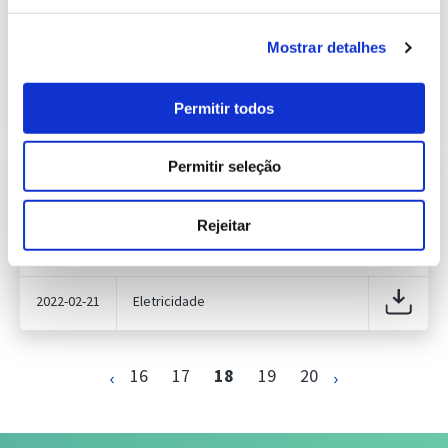
615.37 Kb
Publicação com periodicidade semanal, com
informação sobre Eletricidade
Mostrar detalhes
2022-02-14
Eletricidade
Permitir todos
Permitir seleção
Informação Semanal do Sistema
Eletroprodutor da semana 7 de 2022
615.54 Kb
Publicação com periodicidade semanal, com
Rejeitar
informação sobre Eletricidade
2022-02-21
Eletricidade
16
17
18
19
20