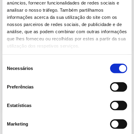
Informação Semanal do Sistema
anúncios, fornecer funcionalidades de redes sociais e
Eletroprodutor da semana 4 de 2022
analisar o nosso tráfego. Também partilhamos
617.15 Kb
Publicação com periodicidade semanal, com
informações acerca da sua utilização do site com os
informação sobre Eletricidade
nossos parceiros de redes sociais, de publicidade e de
análise, que as podem combinar com outras informações
que lhes forneceu ou recolhidas por estes a partir da sua
2022-01-31
Eletricidade
utilização dos respetivos serviços.
Seleção
Informação Semanal do Sistema
Necessários
Eletroprodutor da semana 5 de 2022
de
616.62 Kb
consentimento
Publicação com periodicidade semanal, com
informação sobre Eletricidade
Preferências
2022-02-07
Eletricidade
Estatísticas
Marketing
Informação Semanal do Sistema
Eletroprodutor da semana 6 de 2022