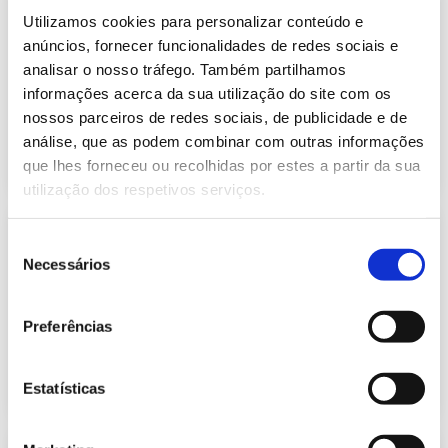
Informação Semanal do Sistema
Utilizamos cookies para personalizar conteúdo e
Eletroprodutor da semana 20 de
410.91 Kb
2021
anúncios, fornecer funcionalidades de redes sociais e
analisar o nosso tráfego. Também partilhamos
Publicação com periodicidade semanal, com
informação sobre Eletricidade
informações acerca da sua utilização do site com os
nossos parceiros de redes sociais, de publicidade e de
análise, que as podem combinar com outras informações
2021-05-20
Eletricidade
que lhes forneceu ou recolhidas por estes a partir da sua
utilização dos respetivos serviços.
Informação Semanal do Sistema
Seleção
Eletroprodutor da semana 20 de
Necessários
620.49 Kb
2022
de
consentimento
Publicação com periodicidade semanal, com
informação sobre Eletricidade
Preferências
2022-05-23
Eletricidade
Estatísticas