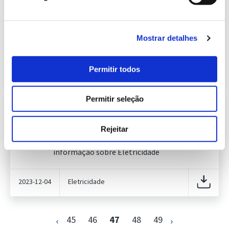
Previsão do Consumo de Energia
Elétrica de dezembro de 2023
409.98 Kb
Publicação com periodicidade mensal, com
informação sobre Eletricidade
Mostrar detalhes
2023-12-04
Eletricidade
Permitir todos
Permitir seleção
Informação Semanal do Sistema
Eletroprodutor da semana 48 de
635.58 Kb
2023
Rejeitar
Publicação com periodicidade semanal, com
informação sobre Eletricidade
2023-12-04
Eletricidade
45
46
47
48
49