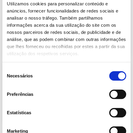
Informação Semanal do Sistema
Utilizamos cookies para personalizar conteúdo e
Eletroprodutor da semana 46 de
anúncios, fornecer funcionalidades de redes sociais e
631.09 Kb
2023
analisar o nosso tráfego. Também partilhamos
Publicação com periodicidade semanal, com
informações acerca da sua utilização do site com os
informação sobre Eletricidade
nossos parceiros de redes sociais, de publicidade e de
análise, que as podem combinar com outras informações
2023-11-20
Eletricidade
que lhes forneceu ou recolhidas por estes a partir da sua
utilização dos respetivos serviços.
Informação Semanal do Sistema
Seleção
Eletroprodutor da semana 47 de
Necessários
de
633.95 Kb
2023
consentimento
Publicação com periodicidade semanal, com
informação sobre Eletricidade
Preferências
2023-11-27
Eletricidade
Estatísticas
Marketing