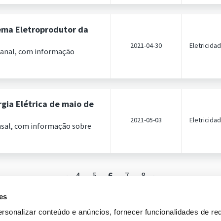
ema Eletroprodutor da
2021-04-30
Eletricida
manal, com informação
gia Elétrica de maio de
2021-05-03
Eletricida
nsal, com informação sobre
4
5
6
7
8
es
rsonalizar conteúdo e anúncios, fornecer funcionalidades de re