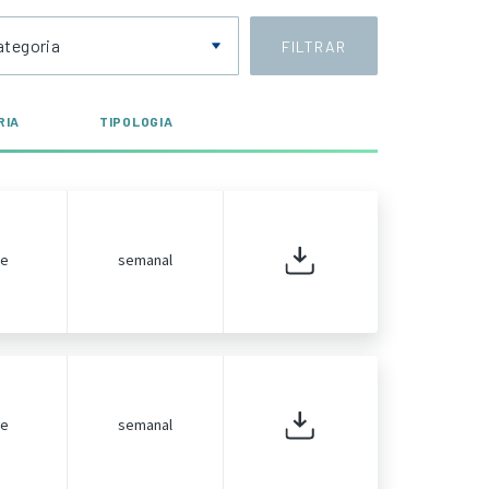
ategoria
FILTRAR
RIA
TIPOLOGIA
de
semanal
de
semanal