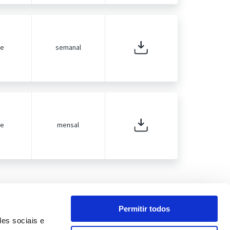
de
semanal
de
mensal
Permitir todos
des sociais e