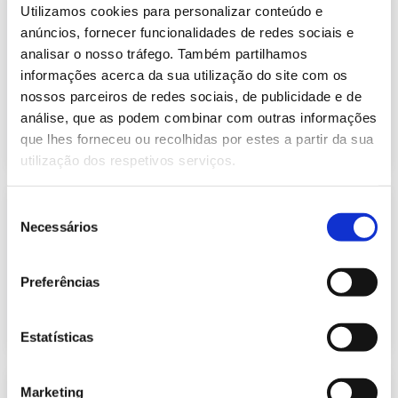
Informação Semanal do Sistema
Utilizamos cookies para personalizar conteúdo e
Eletroprodutor da semana 47 de
anúncios, fornecer funcionalidades de redes sociais e
635.98 Kb
2021
analisar o nosso tráfego. Também partilhamos
Publicação com periodicidade semanal, com
informações acerca da sua utilização do site com os
informação sobre Eletricidade
nossos parceiros de redes sociais, de publicidade e de
análise, que as podem combinar com outras informações
2021-11-26
Eletricidade
que lhes forneceu ou recolhidas por estes a partir da sua
utilização dos respetivos serviços.
Previsão do Consumo de Energia
Seleção
Elétrica de dezembro de 2021
Necessários
de
427.83 Kb
Publicação com periodicidade mensal, com
consentimento
informação sobre Eletricidade
Preferências
2021-12-02
Eletricidade
Estatísticas
Informação Semanal do Sistema
Marketing