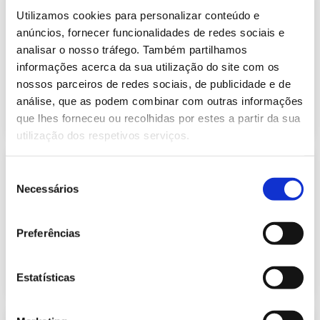
Informação Semanal do Sistema
Utilizamos cookies para personalizar conteúdo e
Eletroprodutor da semana 20 de
410.91 Kb
2021
anúncios, fornecer funcionalidades de redes sociais e
analisar o nosso tráfego. Também partilhamos
Publicação com periodicidade semanal, com
informação sobre Eletricidade
informações acerca da sua utilização do site com os
nossos parceiros de redes sociais, de publicidade e de
análise, que as podem combinar com outras informações
2021-05-20
Eletricidade
que lhes forneceu ou recolhidas por estes a partir da sua
utilização dos respetivos serviços.
Informação Semanal do Sistema
Seleção
Eletroprodutor da semana 20 de
Necessários
620.49 Kb
2022
de
consentimento
Publicação com periodicidade semanal, com
informação sobre Eletricidade
Preferências
2022-05-23
Eletricidade
Estatísticas