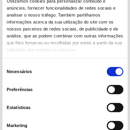
Utilizamos cookies para personalizar conteúdo e
Informação Semanal do Sistema
Eletroprodutor da semana 11 de
anúncios, fornecer funcionalidades de redes sociais e
324.44 Kb
2026
analisar o nosso tráfego. Também partilhamos
Publicação com periodicidade semanal, com
informações acerca da sua utilização do site com os
informação sobre Eletricidade
nossos parceiros de redes sociais, de publicidade e de
análise, que as podem combinar com outras informações
que lhes forneceu ou recolhidas por estes a partir da sua
2026-03-19
Eletricidade
utilização dos respetivos serviços.
Seleção
Informação Semanal do Sistema
Necessários
Eletroprodutor da semana 10 de
de
323.94 Kb
2026
consentimento
Publicação com periodicidade semanal, com
Preferências
informação sobre Eletricidade
Estatísticas
2026-03-12
Eletricidade
Marketing