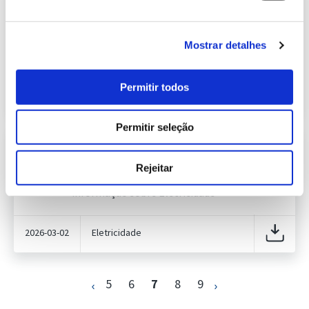
Informação Semanal do Sistema
Eletroprodutor da semana 9 de 2026
323.40 Kb
Publicação com periodicidade semanal, com
Mostrar detalhes
informação sobre Eletricidade
Permitir todos
2026-03-05
Eletricidade
Permitir seleção
Previsão do Consumo de Energia
Elétrica de março de 2026
Rejeitar
405.09 Kb
Publicação com periodicidade mensal, com
informação sobre Eletricidade
2026-03-02
Eletricidade
5
6
7
8
9