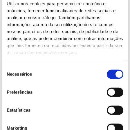
Informação Semanal do Sistema
Utilizamos cookies para personalizar conteúdo e
Eletroprodutor da semana 50 de
anúncios, fornecer funcionalidades de redes sociais e
637.59 Kb
2023
analisar o nosso tráfego. Também partilhamos
Publicação com periodicidade semanal, com
informações acerca da sua utilização do site com os
informação sobre Eletricidade
nossos parceiros de redes sociais, de publicidade e de
análise, que as podem combinar com outras informações
2023-12-18
Eletricidade
que lhes forneceu ou recolhidas por estes a partir da sua
utilização dos respetivos serviços.
Informação Semanal do Sistema
Seleção
Eletroprodutor da semana 49 de
Necessários
de
637.00 Kb
2023
consentimento
Publicação com periodicidade semanal, com
informação sobre Eletricidade
Preferências
2023-12-11
Eletricidade
Estatísticas
Marketing