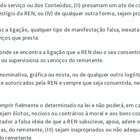
a do serviço ou dos Conteúdos; (II) presumam um ato de co
stígio da REN; ou (IV) de qualquer outra forma, sejam pro
duz a ligação, qualquer tipo de manifestação falsa, inexat
iços que presta.
nde se encontra a ligação que a REN deu o seu consentim
a ou supervisiona os serviços do remetente.
enominativa, gráfica ou mista, ou de qualquer outro logó
e autorizados pela REN e sempre que seja consentida, nes
umprir fielmente o determinado na lei e não poderá, em ca
ejam ilícitos, nocivos ou contrários à moral e aos bons co
izador a falsa ideia de que a REN subscreve, apoia, adere 
citas, do remetente; (III) sejam inapropriados ou não ade
do remetente.