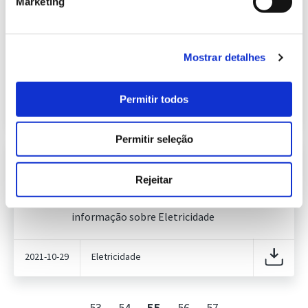
Marketing
Informação Semanal do Sistema
Eletroprodutor da semana 42 de
256.16 Kb
2025
Publicação com periodicidade semanal, com
Mostrar detalhes
informação sobre Eletricidade
Permitir todos
2025-10-22
Eletricidade
Permitir seleção
Informação Semanal do Sistema
Eletroprodutor da semana 43 de
Rejeitar
634.06 Kb
2021
Publicação com periodicidade semanal, com
informação sobre Eletricidade
2021-10-29
Eletricidade
53
54
55
56
57