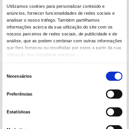
Informação Semanal do Sistema
Utilizamos cookies para personalizar conteúdo e
Eletroprodutor da semana 42 de
630.97 Kb
2023
anúncios, fornecer funcionalidades de redes sociais e
analisar o nosso tráfego. Também partilhamos
Publicação com periodicidade semanal, com
informação sobre Eletricidade
informações acerca da sua utilização do site com os
nossos parceiros de redes sociais, de publicidade e de
análise, que as podem combinar com outras informações
2023-10-23
Eletricidade
que lhes forneceu ou recolhidas por estes a partir da sua
utilização dos respetivos serviços.
Informação Semanal do Sistema
Seleção
Eletroprodutor da semana 42 de
Necessários
256.74 Kb
2024
de
consentimento
Publicação com periodicidade semanal, com
informação sobre Eletricidade
Preferências
2024-10-22
Eletricidade
Estatísticas