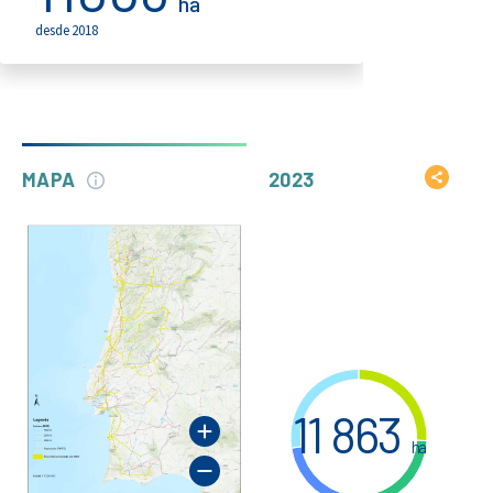
ha
desde 2018
MAPA
2023
11 863
ha